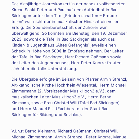
Das diesjährige Jahreskonzert in der nahezu vollbesetzten
Kirche Sankt Peter und Paul auf dem Aufriedhof in Bad
Säckingen unter dem Titel „Frieden schaffen – Freude
teilen“ war nicht nur in musikalischer Hinsicht ein voller
Erfolg. Die Spendenbereitschaft der Zuhörer war
überwältigend. So konnten am Dienstag, den 19. Dezember
2023, sowohl die Tafel in Bad Säckingen als auch das
Kinder- & Jugendhaus „Altes Gefängnis“ jeweils einen
Scheck in Höhe von 500€ in Empfang nehmen. Der Leiter
der Tafel in Bad Säckingen, Herr Richard Gaßmann sowie
der Leiter des Jugendhauses, Herr Peter Knorre freuten
sich über die tolle Unterstützung.
Die Übergabe erfolgte im Beisein von Pfarrer Armin Strenzl,
Alt-katholische Kirche Hochrhein-Wiesental, Herrn Michael
Zimmermann (2. Vorsitzender MusikHoch3 e.V.), dem
musikalischen Leiter MusikHoch3 e.V., Herrn Bernd
Kielmann, sowie Frau Christel Will (Tafel Bad Säckingen)
und Herrn Manuel Elis (Fachberater der Stadt Bad
Säckingen für Bildung und Soziales).
V.l.n.r: Bernd Kielmann, Richard Gaßmann, Christel Will,
Michael Zimmermann, Armin Strenzel, Peter Knorre, Manuel